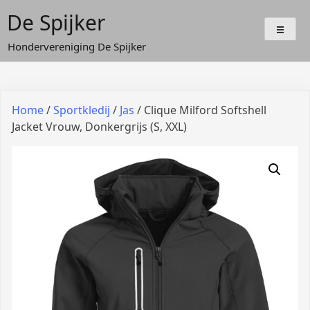
Doorgaan
De Spijker
naar
inhoud
Hondervereniging De Spijker
Home
/
Sportkledij
/
Jas
/ Clique Milford Softshell
Jacket Vrouw, Donkergrijs (S, XXL)