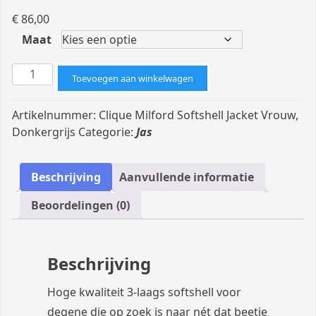
€
86,00
Maat
Clique
Toevoegen aan winkelwagen
Milford
Softshell
Artikelnummer:
Clique Milford Softshell Jacket Vrouw,
Jacket
Donkergrijs
Categorie:
Jas
Vrouw,
Donkergrijs
(S,
Beschrijving
Aanvullende informatie
XXL)
Beoordelingen (0)
aantal
Beschrijving
Hoge kwaliteit 3-laags softshell voor
degene die op zoek is naar nét dat beetje